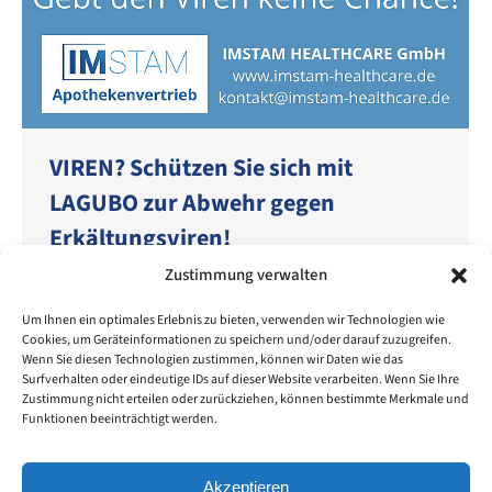
VIREN? Schützen Sie sich mit
LAGUBO zur Abwehr gegen
Erkältungsviren!
Zustimmung verwalten
Marken
,
Produkte
Von
Sandra
18. Februar 2021
Ihre Schleimhäute werden befeuchtet und
Um Ihnen ein optimales Erlebnis zu bieten, verwenden wir Technologien wie
Cookies, um Geräteinformationen zu speichern und/oder darauf zuzugreifen.
verringern die Chance, dass Viren – auch
Wenn Sie diesen Technologien zustimmen, können wir Daten wie das
CORONAVIREN – bei Ihnen „andocken“ können. Die
Surfverhalten oder eindeutige IDs auf dieser Website verarbeiten. Wenn Sie Ihre
Wahrscheinlichkeit einer Infektion steigt mit der Zahl
Zustimmung nicht erteilen oder zurückziehen, können bestimmte Merkmale und
Funktionen beeinträchtigt werden.
der Viren an. Von der Nase zum Rachen, über die
Bronchien bis tief in die Lunge lässt sich die Zahl der
Viren durch kleine Zusatzmaßnahmen reduzieren.
Akzeptieren