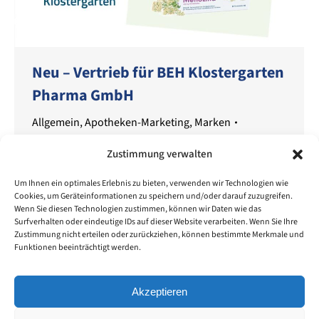
Neu – Vertrieb für BEH Klostergarten
Pharma GmbH
Allgemein
,
Apotheken-Marketing
,
Marken
Von
Sandra
20. November 2023
Zustimmung verwalten
Es gibt tolle Neuigkeiten in unserem Unternehmen:
Wir sind stolz darauf, die Übernahme des Vertriebs
Um Ihnen ein optimales Erlebnis zu bieten, verwenden wir Technologien wie
Cookies, um Geräteinformationen zu speichern und/oder darauf zuzugreifen.
von BEH Klostergarten Produkten ab diesen
Wenn Sie diesen Technologien zustimmen, können wir Daten wie das
November bekannt geben zu dürfen! Die steigende
Surfverhalten oder eindeutige IDs auf dieser Website verarbeiten. Wenn Sie Ihre
Nachfrage nach natürlichen Produkten zeigt das
Zustimmung nicht erteilen oder zurückziehen, können bestimmte Merkmale und
Funktionen beeinträchtigt werden.
enorme Potenzial dieser Kategorie. Als dynamisches
Vertriebsunternehmen freuen wir uns, nun auch die
auf Natürlichkeit ausgelegten Produkte von BEH
Akzeptieren
Klostergarten in…