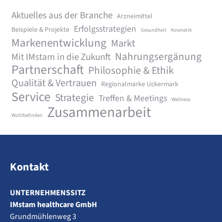
Aktuelles aus der Branche
Arzneimittel
Erfolgsstrategien
Beispiele & Projekte
Gesundheit
Kosmetik
Markenentwicklung
Markt
Nahrungsergänung
Mit IMstam in die Zukunft
Partnerschaft
Philosophie & Ethik
Qualität & Vertrauen
Regionalmarke Uckermark
Service
Strategie
Treffen & Meetings
Wellness
Zusammenarbeit
Wohlbefinden
Kontakt
UNTERNEHMENSSITZ
IMstam healthcare GmbH
Grundmühlenweg 3