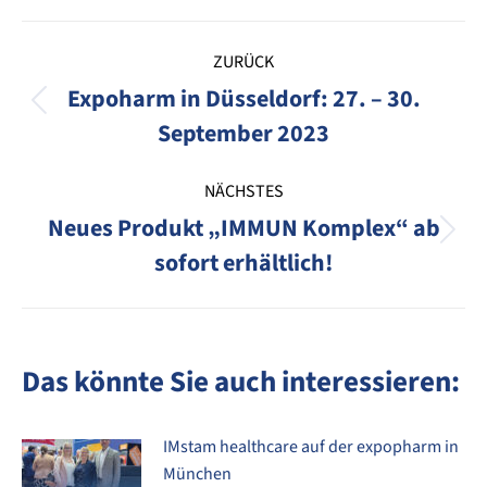
Kommentarnavigation
ZURÜCK
Expoharm in Düsseldorf: 27. – 30.
Vorheriger
September 2023
Beitrag:
NÄCHSTES
Neues Produkt „IMMUN Komplex“ ab
Nächster
sofort erhältlich!
Beitrag:
Das könnte Sie auch interessieren:
IMstam healthcare auf der expopharm in
München