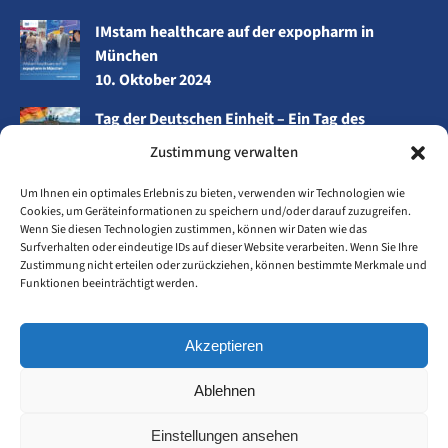
IMstam healthcare auf der expopharm in
München
10. Oktober 2024
Tag der Deutschen Einheit – Ein Tag des
Miteinanders
Zustimmung verwalten
3. Oktober 2024
Um Ihnen ein optimales Erlebnis zu bieten, verwenden wir Technologien wie
Wir sind für Sie unterwegs – bewusst und
Cookies, um Geräteinformationen zu speichern und/oder darauf zuzugreifen.
nachhaltig!
Wenn Sie diesen Technologien zustimmen, können wir Daten wie das
Surfverhalten oder eindeutige IDs auf dieser Website verarbeiten. Wenn Sie Ihre
26. September 2024
Zustimmung nicht erteilen oder zurückziehen, können bestimmte Merkmale und
Funktionen beeinträchtigt werden.
Zeit für neue Energie
23. September 2024
Akzeptieren
Ablehnen
Einstellungen ansehen