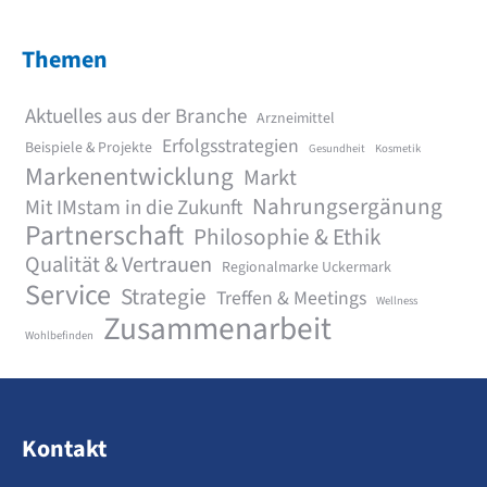
Themen
Aktuelles aus der Branche
Arzneimittel
Erfolgsstrategien
Beispiele & Projekte
Gesundheit
Kosmetik
Markenentwicklung
Markt
Nahrungsergänung
Mit IMstam in die Zukunft
Partnerschaft
Philosophie & Ethik
Qualität & Vertrauen
Regionalmarke Uckermark
Service
Strategie
Treffen & Meetings
Wellness
Zusammenarbeit
Wohlbefinden
Kontakt