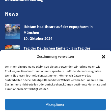
News
IMstam healthcare auf der expopharm in
München
10. Oktober 2024
Tag der Deutschen Einheit – Ein Tag des
Miteinanders
Zustimmung verwalten
3. Oktober 2024
Um Ihnen ein optimales Erlebnis zu bieten, verwenden wir Technologien wie
Wir sind für Sie unterwegs – bewusst und
Cookies, um Geräteinformationen zu speichern und/oder darauf zuzugreifen.
nachhaltig!
Wenn Sie diesen Technologien zustimmen, können wir Daten wie das
Surfverhalten oder eindeutige IDs auf dieser Website verarbeiten. Wenn Sie Ihre
26. September 2024
Zustimmung nicht erteilen oder zurückziehen, können bestimmte Merkmale und
Funktionen beeinträchtigt werden.
Zeit für neue Energie
23. September 2024
Akzeptieren