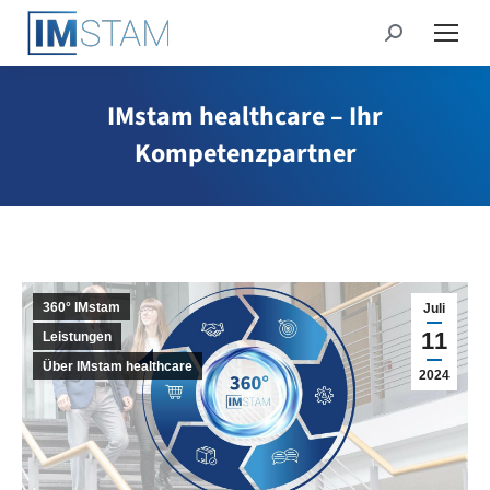
Search:
IMstam healthcare – Ihr
Kompetenzpartner
360° IMstam
Juli
11
Leistungen
Über IMstam healthcare
2024